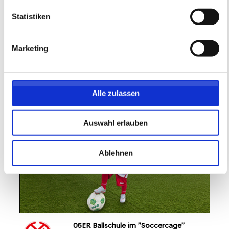
Fördertraining
20.08.2026 bis 22.10.2026 (8 Termine)
Statistiken
FREIE PLÄTZE VORHANDEN
Marketing
Anmeldeschluss 10. August 2026, 12:00 Uhr
219,05 EUR
Anmelden
197,15 EUR
Alle zulassen
inkl. Ausstattung
Auswahl erlauben
Ablehnen
05ER Ballschule im "Soccercage"