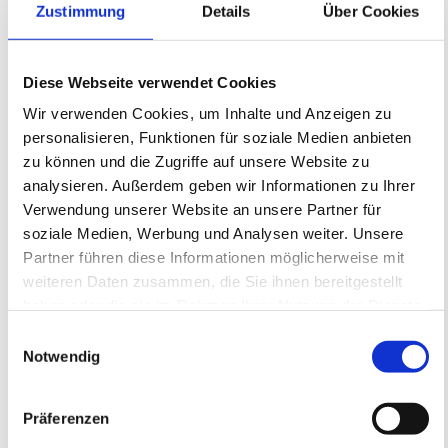
Zustimmung
Details
Über Cookies
FREIE PLÄTZE VORHANDEN
Anmeldeschluss 19. August 2026, 15:00 Uhr
219,05 EUR
Diese Webseite verwendet Cookies
Anmelden
197,15 EUR
Wir verwenden Cookies, um Inhalte und Anzeigen zu
inkl. Ausstattung
personalisieren, Funktionen für soziale Medien anbieten
zu können und die Zugriffe auf unsere Website zu
analysieren. Außerdem geben wir Informationen zu Ihrer
Verwendung unserer Website an unsere Partner für
soziale Medien, Werbung und Analysen weiter. Unsere
Partner führen diese Informationen möglicherweise mit
weiteren Daten zusammen, die Sie ihnen bereitgestellt
haben oder die sie im Rahmen Ihrer Nutzung der Dienste
gesammelt haben.
Einwilligungsauswahl
Notwendig
MÄDCHEN Fördertraining auf dem
WOLFGANG FRANK CAMPUS -
Donnerstag
Präferenzen
05ER Fußballschule