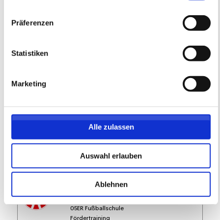
FREIE PLÄTZE VORHANDEN
Präferenzen
Anmeldeschluss 23. August 2026, 20:00 Uhr
219,05 EUR
Anmelden
Statistiken
197,15 EUR
inkl. Ausstattung
Marketing
Alle zulassen
Auswahl erlauben
Ablehnen
Fördertraining auf dem WOLFGANG
FRANK CAMPUS - Dienstag -
05ER Fußballschule
Fördertraining