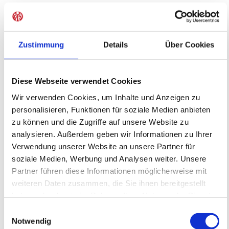
Diese Veranstaltungen könnten dich auch
interessieren
Zustimmung
Details
Über Cookies
Diese Webseite verwendet Cookies
Wir verwenden Cookies, um Inhalte und Anzeigen zu
personalisieren, Funktionen für soziale Medien anbieten
zu können und die Zugriffe auf unsere Website zu
analysieren. Außerdem geben wir Informationen zu Ihrer
Verwendung unserer Website an unsere Partner für
soziale Medien, Werbung und Analysen weiter. Unsere
MÄDCHEN Fördertraining auf dem
Partner führen diese Informationen möglicherweise mit
WOLFGANG FRANK CAMPUS -
weiteren Daten zusammen, die Sie ihnen bereitgestellt
Montag -
05ER Fußballschule
haben oder die sie im Rahmen Ihrer Nutzung der Dienste
Fördertraining
gesammelt haben.
Einwilligungsauswahl
17.08.2026 bis 19.10.2026 (8 Termine)
Notwendig