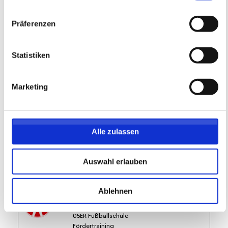
FREIE PLÄTZE VORHANDEN
Präferenzen
Anmeldeschluss 07. August 2026, 15:30 Uhr
219,05 EUR
Anmelden
Statistiken
197,15 EUR
inkl. Ausstattung
Marketing
Alle zulassen
Auswahl erlauben
Ablehnen
Fördertraining auf dem WOLFGANG
FRANK CAMPUS - Dienstag -
05ER Fußballschule
Fördertraining