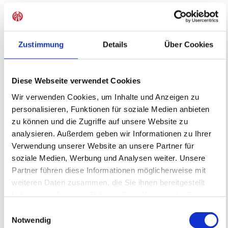
Diese Veranstaltungen könnten dich auch
interessieren
Zustimmung
Details
Über Cookies
Diese Webseite verwendet Cookies
Wir verwenden Cookies, um Inhalte und Anzeigen zu
personalisieren, Funktionen für soziale Medien anbieten
zu können und die Zugriffe auf unsere Website zu
analysieren. Außerdem geben wir Informationen zu Ihrer
Verwendung unserer Website an unsere Partner für
soziale Medien, Werbung und Analysen weiter. Unsere
Fördertraining auf dem WOLFGANG
Partner führen diese Informationen möglicherweise mit
FRANK CAMPUS - Montag -
weiteren Daten zusammen, die Sie ihnen bereitgestellt
05ER Fußballschule
Fördertraining
haben oder die sie im Rahmen Ihrer Nutzung der Dienste
17.08.2026 bis 19.10.2026 (8 Termine)
gesammelt haben.
Einwilligungsauswahl
Notwendig