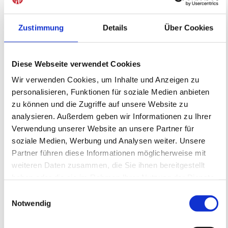
interessieren
Zustimmung
Details
Über Cookies
Diese Webseite verwendet Cookies
Wir verwenden Cookies, um Inhalte und Anzeigen zu
personalisieren, Funktionen für soziale Medien anbieten
zu können und die Zugriffe auf unsere Website zu
analysieren. Außerdem geben wir Informationen zu Ihrer
Verwendung unserer Website an unsere Partner für
Fördertraining auf dem WOLFGANG
FRANK CAMPUS - Montag -
soziale Medien, Werbung und Analysen weiter. Unsere
05ER Fußballschule
Partner führen diese Informationen möglicherweise mit
Fördertraining
weiteren Daten zusammen, die Sie ihnen bereitgestellt
17.08.2026 bis 19.10.2026 (8 Termine)
haben oder die sie im Rahmen Ihrer Nutzung der Dienste
gesammelt haben.
Einwilligungsauswahl
Notwendig
FREIE PLÄTZE VORHANDEN
Anmeldeschluss 23. August 2026, 20:00 Uhr