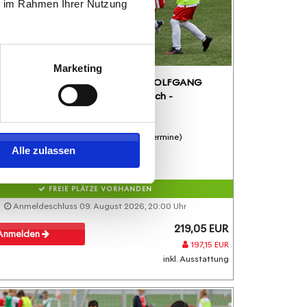
ie im Rahmen Ihrer Nutzung
Marketing
Fördertraining auf dem WOLFGANG
FRANK CAMPUS - Mittwoch -
05ER Fußballschule
Fördertraining
19.08.2026 bis 21.10.2026 (8 Termine)
Alle zulassen
FREIE PLÄTZE VORHANDEN
Anmeldeschluss 09. August 2026, 20:00 Uhr
219,05 EUR
Anmelden
197,15 EUR
inkl. Ausstattung