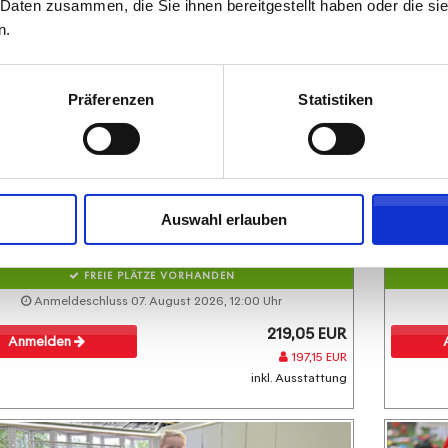
 Daten zusammen, die Sie ihnen bereitgestellt haben oder die s
n.
Präferenzen
Statistiken
05ER Ballschule im "Soccercage" Mainz
Für Kinder im Alter von 4-5 Jahren -
DIENSTAG -
05ER Fußballschule
Hallentraining Ballschule
Auswahl erlauben
18.08.2026 bis 20.10.2026 (8 Termine)
FREIE PLÄTZE VORHANDEN
Anmeldeschluss 07. August 2026, 12:00 Uhr
219,05 EUR
Anmelden
197,15 EUR
inkl. Ausstattung