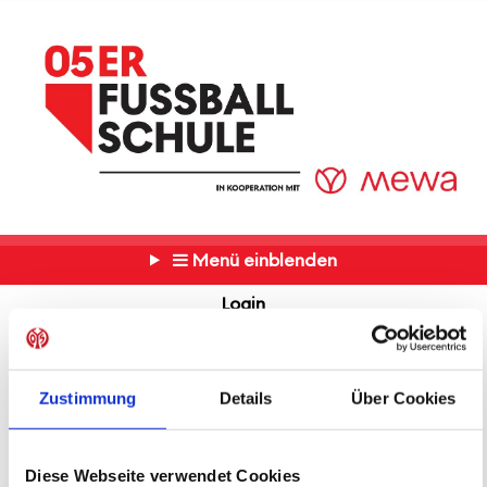
Menü einblenden
Login
Anmelden
Zustimmung
Details
Über Cookies
Suche und Filter
ANMELDUNG
Keine Veranstaltungen gefunden.
Diese Webseite verwendet Cookies