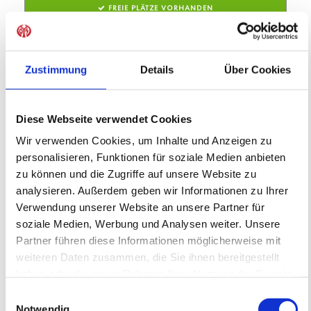
FREIE PLÄTZE VORHANDEN
Anmeldeschluss 31. August 2026, 09:30 Uhr
219,05 EUR
Anmelden
197,15 EUR
Zustimmung
Details
Über Cookies
inkl. Ausstattung
Diese Webseite verwendet Cookies
Wir verwenden Cookies, um Inhalte und Anzeigen zu
personalisieren, Funktionen für soziale Medien anbieten
zu können und die Zugriffe auf unsere Website zu
analysieren. Außerdem geben wir Informationen zu Ihrer
Verwendung unserer Website an unsere Partner für
soziale Medien, Werbung und Analysen weiter. Unsere
Partner führen diese Informationen möglicherweise mit
FC TÜRK Kelsterbach
weiteren Daten zusammen, die Sie ihnen bereitgestellt
FC Türk Kelsterbach
haben oder die sie im Rahmen Ihrer Nutzung der Dienste
Feriencamp
gesammelt haben.
Einwilligungsauswahl
05.10.2026 bis 09.10.2026 (5 Tage)
Notwendig