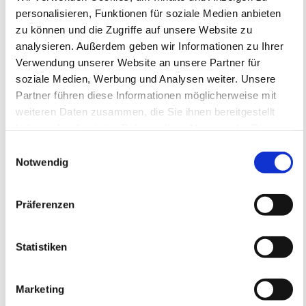
personalisieren, Funktionen für soziale Medien anbieten
zu können und die Zugriffe auf unsere Website zu
analysieren. Außerdem geben wir Informationen zu Ihrer
Verwendung unserer Website an unsere Partner für
soziale Medien, Werbung und Analysen weiter. Unsere
Partner führen diese Informationen möglicherweise mit
Ansprechpartner
weiteren Daten zusammen, die Sie ihnen bereitgestellt
05er Fußballschule
haben oder die sie im Rahmen Ihrer Nutzung der Dienste
Ansprechpartner bei Rückfragen zur
gesammelt haben.
Einwilligungsauswahl
Buchung und Teilnahme.
Notwendig
E-Mail
05er-fussballschule@mainz05.de
Präferenzen
Statistiken
Marketing