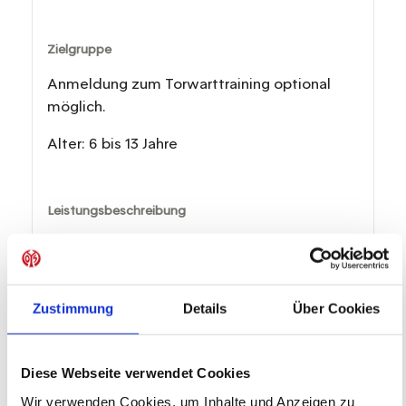
Zielgruppe
Anmeldung zum Torwarttraining optional
möglich.
Alter: 6 bis 13 Jahre
Leistungsbeschreibung
• 4 Trainingseinheiten à 2 Stunden
• Ausrüstung von JAKO (Trikot, Hose, Stutzen)
aus nachhaltigen Materialien
Zustimmung
Details
Über Cookies
• Trinkflasche
• Verpflegung (Mittagessen, Wasser)
• Teilnehmerurkunde und Erinnerungspokal
Diese Webseite verwendet Cookies
• Gutschein für ein Bundesliga-Heimspiel des
Wir verwenden Cookies, um Inhalte und Anzeigen zu
1. FSV Mainz 05 e.V.