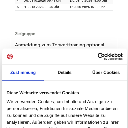
4.
Do. 08.10.2026 09:45 Uhr
Do. 08.10.2026 15:00 Uhr
5.
Fr. 09.10.2026 09:45 Uhr
Fr. 09.10.2026 15:00 Uhr
Zielgruppe
Anmeldung zum Torwarttraining optional
möglich.
Alter: 6 bis 13 Jahre
Zustimmung
Details
Über Cookies
Leistungsbeschreibung
Diese Webseite verwendet Cookies
• 10 Trainingseinheiten à 2 Stunden
Wir verwenden Cookies, um Inhalte und Anzeigen zu
• Ausrüstung von JAKO (Trikot, Hose, Stutzen)
personalisieren, Funktionen für soziale Medien anbieten
aus nachhaltigen Materialien
zu können und die Zugriffe auf unsere Website zu
• Trinkflasche
analysieren. Außerdem geben wir Informationen zu Ihrer
• Verpflegung (Mittagessen, Wasser)