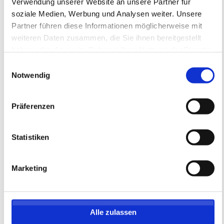
Verwendung unserer Website an unsere Partner für
• Teilnehmerurkunde und Erinnerungspokal
soziale Medien, Werbung und Analysen weiter. Unsere
• Gutschein für ein Bundesliga-Heimspiel des
Partner führen diese Informationen möglicherweise mit
1. FSV Mainz 05 e.V.
weiteren Daten zusammen, die Sie ihnen bereitgestellt
haben oder die sie im Rahmen Ihrer Nutzung der Dienste
gesammelt haben.
Einwilligungsauswahl
Notwendig
Präferenzen
Statistiken
Marketing
Herbstcamp I auf dem WOLFGANG
FRANK CAMPUS
05ER Fußballschule
Alle zulassen
Feriencamp WFC