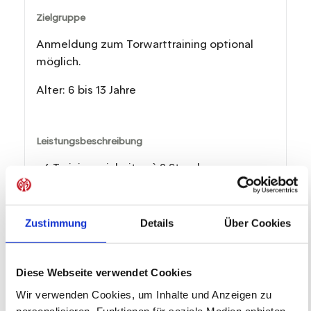
Zielgruppe
Anmeldung zum Torwarttraining optional
möglich.
Alter: 6 bis 13 Jahre
Leistungsbeschreibung
• 4 Trainingseinheiten à 2 Stunden
• Ausrüstung von JAKO (Trikot, Hose, Stutzen)
aus nachhaltigen Materialien
• Trinkflasche
Zustimmung
Details
Über Cookies
• Verpflegung (Mittagessen, Wasser)
• Teilnehmerurkunde und Erinnerungspokal
• Gutschein für ein Bundesliga-Heimspiel des
Diese Webseite verwendet Cookies
1. FSV Mainz 05 e.V.
Wir verwenden Cookies, um Inhalte und Anzeigen zu
personalisieren, Funktionen für soziale Medien anbieten