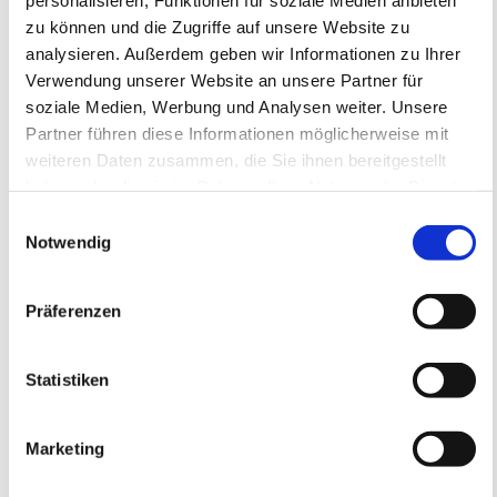
zu können und die Zugriffe auf unsere Website zu
analysieren. Außerdem geben wir Informationen zu Ihrer
Verwendung unserer Website an unsere Partner für
soziale Medien, Werbung und Analysen weiter. Unsere
Ansprechpartner
Partner führen diese Informationen möglicherweise mit
weiteren Daten zusammen, die Sie ihnen bereitgestellt
05er Fußballschule
haben oder die sie im Rahmen Ihrer Nutzung der Dienste
Ansprechpartner bei Rückfragen zur
gesammelt haben.
Buchung und Teilnahme.
Einwilligungsauswahl
Notwendig
E-Mail
05er-fussballschule@mainz05.de
Präferenzen
Statistiken
Marketing