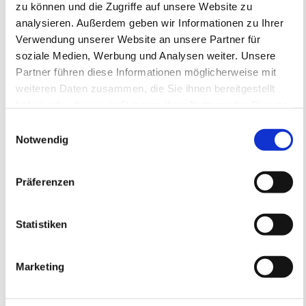
zu können und die Zugriffe auf unsere Website zu
analysieren. Außerdem geben wir Informationen zu Ihrer
Verwendung unserer Website an unsere Partner für
soziale Medien, Werbung und Analysen weiter. Unsere
Ansprechpartner
Partner führen diese Informationen möglicherweise mit
05er Fußballschule
weiteren Daten zusammen, die Sie ihnen bereitgestellt
Ansprechpartner bei Rückfragen zur
haben oder die sie im Rahmen Ihrer Nutzung der Dienste
Buchung und Teilnahme.
gesammelt haben.
Einwilligungsauswahl
E-Mail
05er-fussballschule@mainz05.de
Notwendig
Präferenzen
Statistiken
Marketing