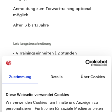
Anmeldung zum Torwarttraining optional
möglich.
Alter: 6 bis 13 Jahre
Leistungsbeschreibung
• 4 Trainingseinheiten à 2 Stunden
• Ausrüstung von JAKO (Trikot, Hose, Stutzen)
aus nachhaltigen Materialien
• Technikparcours und vieles mehr
Zustimmung
Details
Über Cookies
• Verpflegung (Mittagessen, Wasser)
• Teilnehmerurkunde und Erinnerungspokal
• Gutschein für ein Bundesliga-Heimspiel des
Diese Webseite verwendet Cookies
1. FSV Mainz 05 e.V.
Wir verwenden Cookies, um Inhalte und Anzeigen zu
personalisieren, Funktionen für soziale Medien anbieten