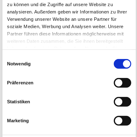
Anmeldeschluss 28. September 2026, 09:30 Uhr
zu können und die Zugriffe auf unsere Website zu
analysieren. Außerdem geben wir Informationen zu Ihrer
219,05 EUR
Anmelden
Verwendung unserer Website an unsere Partner für
197,15 EUR
inkl. Ausstattung
soziale Medien, Werbung und Analysen weiter. Unsere
Partner führen diese Informationen möglicherweise mit
weiteren Daten zusammen, die Sie ihnen bereitgestellt
haben oder die sie im Rahmen Ihrer Nutzung der Dienste
gesammelt haben.
Einwilligungsauswahl
Notwendig
Präferenzen
Statistiken
SC Bobenheim-Roxheim e.V.
SC Bobenheim-Roxheim e.V.
Feriencamp
Marketing
05.10.2026 bis 07.10.2026 (3 Tage)