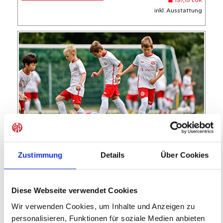
197,15 EUR
inkl. Ausstattung
FC TÜRK Kelsterbach
FC Türk Kelsterbach
Zustimmung
Details
Über Cookies
Feriencamp
05.10.2026 bis 09.10.2026 (5 Tage)
Diese Webseite verwendet Cookies
Wir verwenden Cookies, um Inhalte und Anzeigen zu
FREIE PLÄTZE VORHANDEN
personalisieren, Funktionen für soziale Medien anbieten