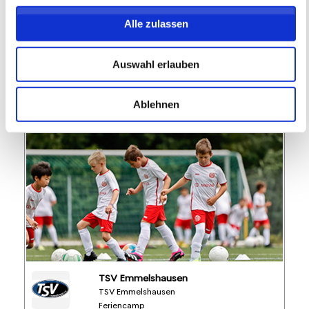
Alle zulassen
FREIE PLÄTZE VORHANDEN
Anmeldeschluss 28. September 2026, 09:30 Uhr
Auswahl erlauben
174,05 EUR
Anmelden
156,65 EUR
inkl. Ausstattung
Ablehnen
TSV Emmelshausen
TSV Emmelshausen
Feriencamp