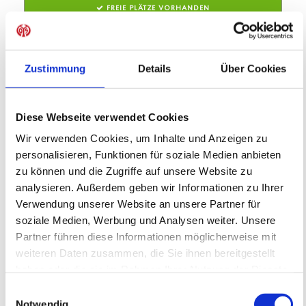
FREIE PLÄTZE VORHANDEN
Anmeldeschluss 31. August 2026, 09:30 Uhr
219,05 EUR
Anmelden
197,15 EUR
Zustimmung
Details
Über Cookies
inkl. Ausstattung
Diese Webseite verwendet Cookies
Wir verwenden Cookies, um Inhalte und Anzeigen zu
personalisieren, Funktionen für soziale Medien anbieten
zu können und die Zugriffe auf unsere Website zu
analysieren. Außerdem geben wir Informationen zu Ihrer
Verwendung unserer Website an unsere Partner für
soziale Medien, Werbung und Analysen weiter. Unsere
Partner führen diese Informationen möglicherweise mit
SC Bobenheim-Roxheim e.V.
weiteren Daten zusammen, die Sie ihnen bereitgestellt
SC Bobenheim-Roxheim e.V.
haben oder die sie im Rahmen Ihrer Nutzung der Dienste
Feriencamp
gesammelt haben.
Einwilligungsauswahl
05.10.2026 bis 07.10.2026 (3 Tage)
Notwendig