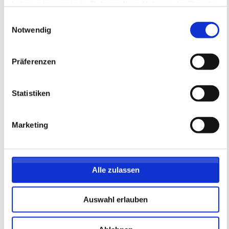
haben oder die sie im Rahmen Ihrer Nutzung der Dienste
gesammelt haben.
Einwilligungsauswahl
Notwendig
Präferenzen
05ER Ballschule im "Soccercage"
Mainz Für Kinder im Alter von 4-5
Statistiken
Jahren - MONTAG -
05ER Fußballschule
Hallentraining Ballschule
Marketing
17.08.2026 bis 19.10.2026 (8 Termine)
FAST AUSGEBUCHT
Alle zulassen
Anmeldeschluss 17. August 2026, 22:00 Uhr
219,05 EUR
Anmelden
Auswahl erlauben
197,15 EUR
inkl. Ausstattung