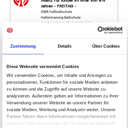
Mainz Für Kinder im Alter von 4-5
Jahren - FREITAG -
05ER Fußballschule
Hallentraining Ballschule
21.08.2026 bis 23.10.2026 (8 Termine)
FREIE PLÄTZE VORHANDEN
Zustimmung
Details
Über Cookies
Anmeldeschluss 21. August 2026, 22:00 Uhr
219,05 EUR
Anmelden
197,15 EUR
Diese Webseite verwendet Cookies
inkl. Ausstattung
Wir verwenden Cookies, um Inhalte und Anzeigen zu
personalisieren, Funktionen für soziale Medien anbieten
zu können und die Zugriffe auf unsere Website zu
analysieren. Außerdem geben wir Informationen zu Ihrer
Diese Veranstaltungen könnten dich auch
Verwendung unserer Website an unsere Partner für
interessieren
soziale Medien, Werbung und Analysen weiter. Unsere
Partner führen diese Informationen möglicherweise mit
weiteren Daten zusammen, die Sie ihnen bereitgestellt