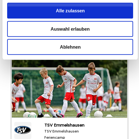
Alle zulassen
FREIE PLÄTZE VORHANDEN
Anmeldeschluss 28. September 2026, 09:30 Uhr
Auswahl erlauben
174,05 EUR
Anmelden
156,65 EUR
inkl. Ausstattung
Ablehnen
TSV Emmelshausen
TSV Emmelshausen
Feriencamp