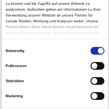
Anmeldeschluss 28. September 2026, 09:30 Uhr
zu können und die Zugriffe auf unsere Website zu
analysieren. Außerdem geben wir Informationen zu Ihrer
219,05 EUR
Anmelden
Verwendung unserer Website an unsere Partner für
197,15 EUR
inkl. Ausstattung
soziale Medien, Werbung und Analysen weiter. Unsere
Partner führen diese Informationen möglicherweise mit
weiteren Daten zusammen, die Sie ihnen bereitgestellt
haben oder die sie im Rahmen Ihrer Nutzung der Dienste
gesammelt haben.
Einwilligungsauswahl
Notwendig
Präferenzen
Statistiken
SC Bobenheim-Roxheim e.V.
SC Bobenheim-Roxheim e.V.
Feriencamp
Marketing
05.10.2026 bis 07.10.2026 (3 Tage)