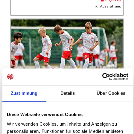
197,15 EUR
inkl. Ausstattung
FC TÜRK Kelsterbach
FC Türk Kelsterbach
Zustimmung
Details
Über Cookies
Feriencamp
05.10.2026 bis 09.10.2026 (5 Tage)
Diese Webseite verwendet Cookies
Wir verwenden Cookies, um Inhalte und Anzeigen zu
FREIE PLÄTZE VORHANDEN
personalisieren, Funktionen für soziale Medien anbieten