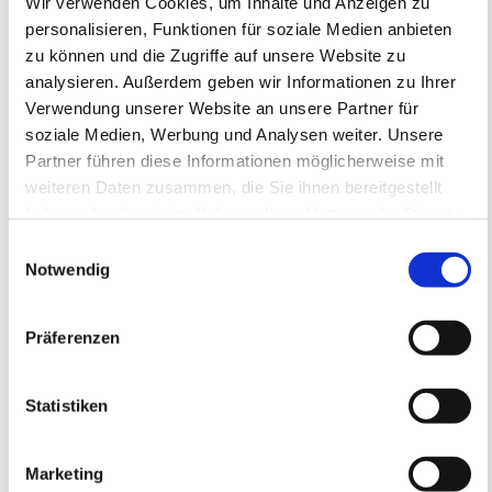
Wir verwenden Cookies, um Inhalte und Anzeigen zu
personalisieren, Funktionen für soziale Medien anbieten
zu können und die Zugriffe auf unsere Website zu
FREIE PLÄTZE VORHANDEN
analysieren. Außerdem geben wir Informationen zu Ihrer
Anmeldeschluss 28. September 2026, 09:30 Uhr
Verwendung unserer Website an unsere Partner für
219,05 EUR
Anmelden
soziale Medien, Werbung und Analysen weiter. Unsere
197,15 EUR
Partner führen diese Informationen möglicherweise mit
inkl. Ausstattung
weiteren Daten zusammen, die Sie ihnen bereitgestellt
haben oder die sie im Rahmen Ihrer Nutzung der Dienste
gesammelt haben.
Einwilligungsauswahl
Notwendig
Präferenzen
Statistiken
SC Bobenheim-Roxheim e.V.
Marketing
SC Bobenheim-Roxheim e.V.