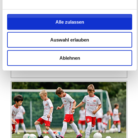
Feriencamp
05.10.2026 bis 07.10.2026 (3 Tage)
Alle zulassen
FREIE PLÄTZE VORHANDEN
Auswahl erlauben
Anmeldeschluss 28. September 2026, 09:30 Uhr
174,05 EUR
Anmelden
Ablehnen
156,65 EUR
inkl. Ausstattung