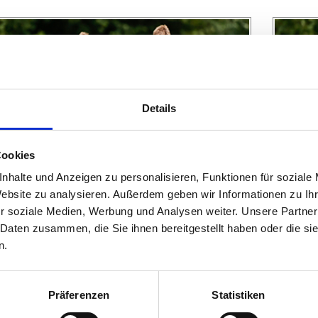
Details
Cookies
SpVgg Hösbach-Bahnhof 1949
nhalte und Anzeigen zu personalisieren, Funktionen für soziale
SpVgg Hösbach-Bahnhof 1949
Website zu analysieren. Außerdem geben wir Informationen zu I
Feriencamp
r soziale Medien, Werbung und Analysen weiter. Unsere Partner
07.09.2026 bis 11.09.2026 (5 Tage)
 Daten zusammen, die Sie ihnen bereitgestellt haben oder die s
n.
FREIE PLÄTZE VORHANDEN
Präferenzen
Statistiken
Anmeldeschluss 31. August 2026, 09:30 Uhr