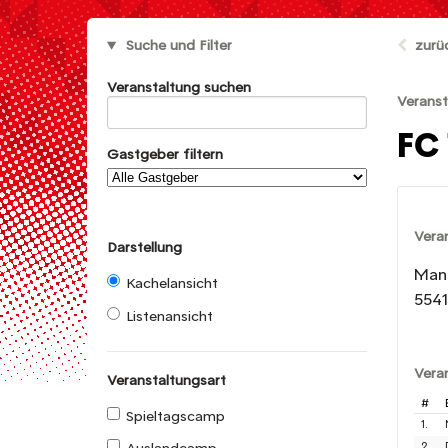
Suche und Filter
zurü
Veranstaltung suchen
Veranst
FC
Gastgeber filtern
Vera
Darstellung
Man
Kachelansicht
5541
Listenansicht
Vera
Veranstaltungsart
#
Spieltagscamp
1.
2.