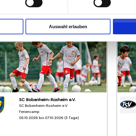
219,05 EUR
Anmelden
197,15 EUR
inkl. Ausstattung
Auswahl erlauben
SC Bobenheim-Roxheim e.V.
SC Bobenheim-Roxheim e.V.
Feriencamp
05.10.2026 bis 07.10.2026 (3 Tage)