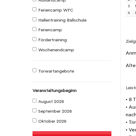
Auslandcamp
3.
Feriencamp WFC
4.
Hallentraining Ballschule
Feriencamp
Fördertraining
Ziel
Wochenendcamp
Anme
Alte
Torwartangebote
Leis
Veranstaltungsbeginn
• 8 
August 2026
• Au
September 2026
nach
Oktober 2026
• Tr
• Ve