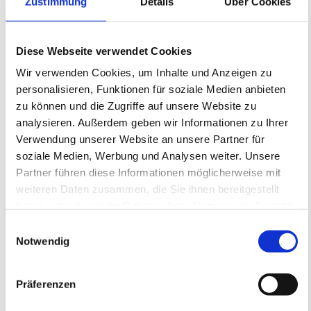
Zustimmung
Details
Über Cookies
Diese Webseite verwendet Cookies
Wir verwenden Cookies, um Inhalte und Anzeigen zu
personalisieren, Funktionen für soziale Medien anbieten
zu können und die Zugriffe auf unsere Website zu
analysieren. Außerdem geben wir Informationen zu Ihrer
Verwendung unserer Website an unsere Partner für
soziale Medien, Werbung und Analysen weiter. Unsere
05ER Ballschule Ostercamp I auf dem
Partner führen diese Informationen möglicherweise mit
WOLFGANG FRANK CAMPUS für
weiteren Daten zusammen, die Sie ihnen bereitgestellt
Kinder im Alter von 4-5 Jahren
haben oder die sie im Rahmen Ihrer Nutzung der Dienste
05ER Fußballschule
gesammelt haben.
Feriencamp WFC
Einwilligungsauswahl
30.03.2026 bis 02.04.2026 (0 zukünftige
Notwendig
Termine)
ANMELDEFENSTER GESCHLOSSEN
Präferenzen
Anmeldeschluss 23. März 2026, 09:30 Uhr