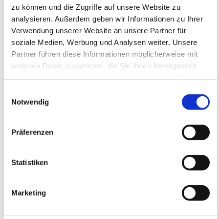
Anmeldeschluss 28. September 2026, 09:30 Uhr
zu können und die Zugriffe auf unsere Website zu
analysieren. Außerdem geben wir Informationen zu Ihrer
219,05 EUR
Anmelden
Verwendung unserer Website an unsere Partner für
197,15 EUR
inkl. Ausstattung
soziale Medien, Werbung und Analysen weiter. Unsere
Partner führen diese Informationen möglicherweise mit
weiteren Daten zusammen, die Sie ihnen bereitgestellt
haben oder die sie im Rahmen Ihrer Nutzung der Dienste
gesammelt haben.
Einwilligungsauswahl
Notwendig
Präferenzen
Statistiken
SC Bobenheim-Roxheim e.V.
SC Bobenheim-Roxheim e.V.
Feriencamp
Marketing
05.10.2026 bis 07.10.2026 (3 Tage)