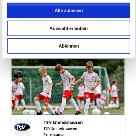
Alle zulassen
FREIE PLÄTZE VORHANDEN
Anmeldeschluss 28. September 2026, 09:30 Uhr
Auswahl erlauben
174,05 EUR
Anmelden
156,65 EUR
inkl. Ausstattung
Ablehnen
TSV Emmelshausen
TSV Emmelshausen
Feriencamp