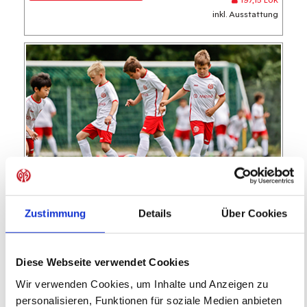
197,15 EUR
inkl. Ausstattung
FC TÜRK Kelsterbach
FC Türk Kelsterbach
Zustimmung
Details
Über Cookies
Feriencamp
05.10.2026 bis 09.10.2026 (5 Tage)
Diese Webseite verwendet Cookies
Wir verwenden Cookies, um Inhalte und Anzeigen zu
FREIE PLÄTZE VORHANDEN
personalisieren, Funktionen für soziale Medien anbieten