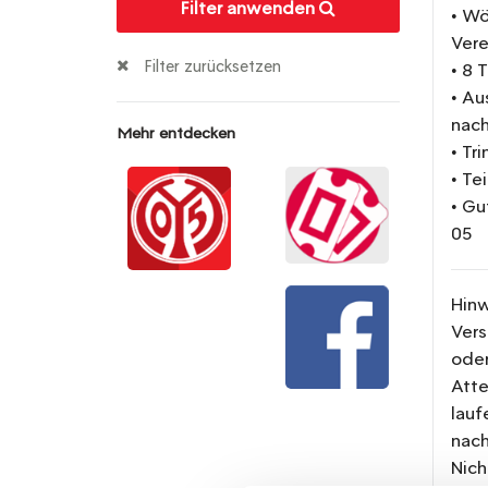
Filter anwenden
• Wö
Vere
Filter zurücksetzen
• 8 
• Au
nach
Mehr entdecken
• Tr
• Te
• Gu
05
Hinw
Vers
oder
Atte
lauf
nach
Nich