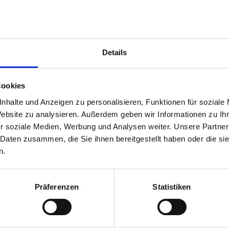
können weder erstattet noch in einen späteren
raum übertragen werden.
Details
Cookies
rechpartner
nhalte und Anzeigen zu personalisieren, Funktionen für soziale
05er Fußballschule
Website zu analysieren. Außerdem geben wir Informationen zu I
Ansprechpartner bei Rückfragen zur Buchung und
r soziale Medien, Werbung und Analysen weiter. Unsere Partner
Teilnahme.
 Daten zusammen, die Sie ihnen bereitgestellt haben oder die s
E-Mail
05er-fussballschule@mainz05.de
n.
Präferenzen
Statistiken
Veranstaltungen könnten dich auch interessieren