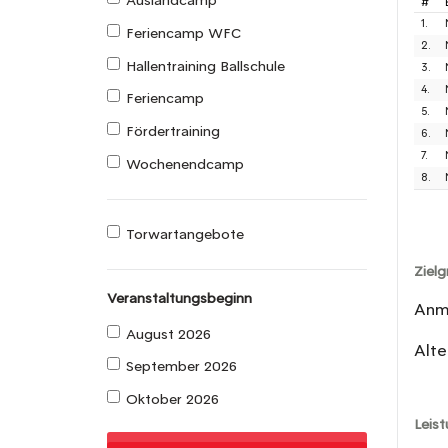
Auslandcamp
#
1.
Feriencamp WFC
2.
Hallentraining Ballschule
3.
4.
Feriencamp
5.
Fördertraining
6.
7.
Wochenendcamp
8.
Torwartangebote
Ziel
Veranstaltungsbeginn
Anme
August 2026
Alte
September 2026
Oktober 2026
Leis