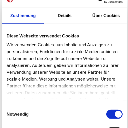
interessieren
Zustimmung
Details
Über Cookies
Diese Webseite verwendet Cookies
Wir verwenden Cookies, um Inhalte und Anzeigen zu
personalisieren, Funktionen für soziale Medien anbieten
zu können und die Zugriffe auf unsere Website zu
analysieren. Außerdem geben wir Informationen zu Ihrer
Verwendung unserer Website an unsere Partner für
Fördertraining auf dem WOLFGANG
FRANK CAMPUS - Montag -
soziale Medien, Werbung und Analysen weiter. Unsere
05ER Fußballschule
Partner führen diese Informationen möglicherweise mit
Fördertraining
weiteren Daten zusammen, die Sie ihnen bereitgestellt
17.08.2026 bis 19.10.2026 (8 Termine)
haben oder die sie im Rahmen Ihrer Nutzung der Dienste
gesammelt haben.
Einwilligungsauswahl
Notwendig
FREIE PLÄTZE VORHANDEN
Anmeldeschluss 23. August 2026, 20:00 Uhr