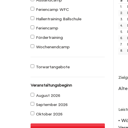
Auslandcamp
#
1.
Feriencamp WFC
2.
Hallentraining Ballschule
3.
4.
Feriencamp
5.
Fördertraining
6.
7.
Wochenendcamp
8.
Torwartangebote
Ziel
Veranstaltungsbeginn
Alte
August 2026
September 2026
Leis
Oktober 2026
• Wö
Vere