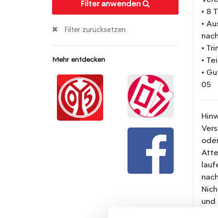
Filter anwenden
• 8 
• Au
Filter zurücksetzen
nach
• Tr
• Te
Mehr entdecken
• Gu
05
Hinw
Vers
oder
Atte
lauf
nach
Nich
und 
Zeit