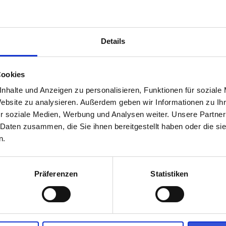
Details
rechpartner
Cookies
05er Fußballschule
nhalte und Anzeigen zu personalisieren, Funktionen für soziale
Ansprechpartner bei Rückfragen zur Buchung und
Website zu analysieren. Außerdem geben wir Informationen zu I
Teilnahme.
r soziale Medien, Werbung und Analysen weiter. Unsere Partner
 Daten zusammen, die Sie ihnen bereitgestellt haben oder die s
E-Mail
05er-fussballschule@mainz05.de
n.
Präferenzen
Statistiken
Veranstaltungen könnten dich auch interessieren