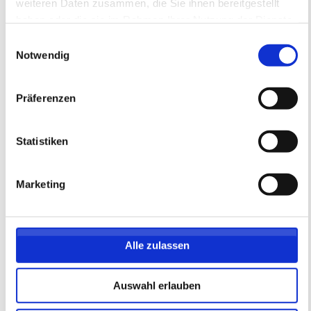
weiteren Daten zusammen, die Sie ihnen bereitgestellt
haben oder die sie im Rahmen Ihrer Nutzung der Dienste
gesammelt haben.
Einwilligungsauswahl
MÄDCHEN Fördertraining auf dem
Notwendig
WOLFGANG FRANK CAMPUS -
Montag -
05ER Fußballschule
Fördertraining
Präferenzen
17.08.2026 bis 19.10.2026 (8 Termine)
Statistiken
FREIE PLÄTZE VORHANDEN
Anmeldeschluss 07. August 2026, 12:00 Uhr
Marketing
219,05 EUR
Anmelden
197,15 EUR
inkl. Ausstattung
Alle zulassen
Auswahl erlauben