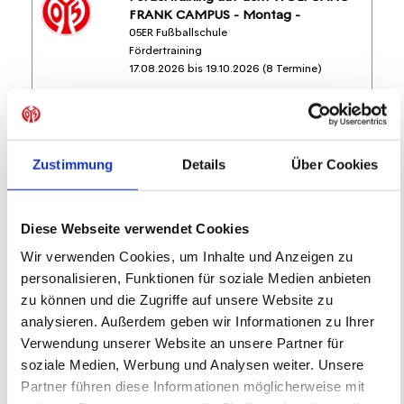
FRANK CAMPUS - Montag -
05ER Fußballschule
Fördertraining
17.08.2026 bis 19.10.2026 (8 Termine)
FREIE PLÄTZE VORHANDEN
Anmeldeschluss 07. August 2026, 15:30 Uhr
Zustimmung
Details
Über Cookies
219,05 EUR
Anmelden
197,15 EUR
Diese Webseite verwendet Cookies
inkl. Ausstattung
Wir verwenden Cookies, um Inhalte und Anzeigen zu
personalisieren, Funktionen für soziale Medien anbieten
zu können und die Zugriffe auf unsere Website zu
analysieren. Außerdem geben wir Informationen zu Ihrer
Verwendung unserer Website an unsere Partner für
soziale Medien, Werbung und Analysen weiter. Unsere
Partner führen diese Informationen möglicherweise mit